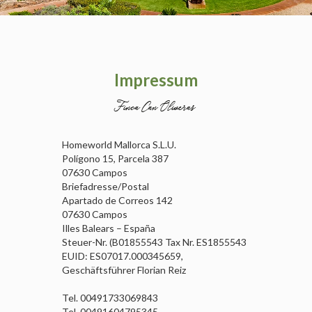
Impressum
Homeworld Mallorca S.L.U.
Polígono 15, Parcela 387
07630 Campos
Briefadresse/Postal
Apartado de Correos 142
07630 Campos
Illes Balears – España
Steuer-Nr. (B01855543 Tax Nr. ES1855543
EUID: ES07017.000345659,
Geschäftsführer Florian Reiz
Tel. 00491733069843
Tel. 00491604795345