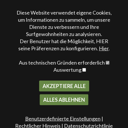
Rechtliches
Diese Website verwendet eigene Cookies,
um Informationen zu sammeln, um unsere
Impressum
Dienste zu verbessern und Ihre
AGB
Surfgewohnheiten zu analysieren.
Datenschutz & Cookies
Der Benutzer hat die Möglichkeit, HIER
seine Präferenzen zu konfigurieren.
Hier
.
00 491 733 069 843
Aus technischen Gründen erforderlich
00 491 604 795 345
Auswertung
info@oliverasdecampos.com
AKZEPTIERE ALLE
ALLES ABLEHNEN
2021 ® All Rights Reserved -
Maslow
Benutzerdefinierte Einstellungen
|
publicidad y diseño
Rechtlicher Hinweis
|
Datenschutzrichtlinie