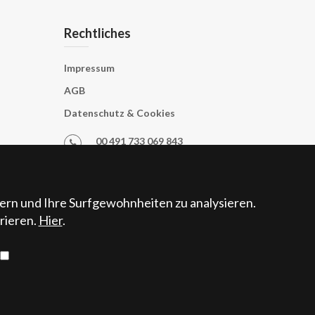
Rechtliches
Impressum
AGB
Datenschutz & Cookies
00 491 733 069 843
00 491 604 795 345
info@oliverasdecampos.com
rn und Ihre Surfgewohnheiten zu analysieren.
rieren.
Hier
.